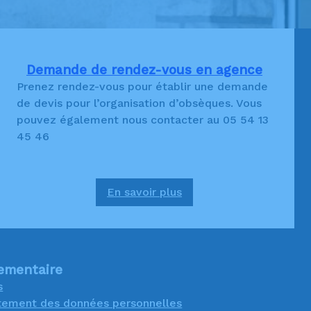
Demande de rendez-vous en agence
Prenez rendez-vous pour établir une demande
de devis pour l’organisation d’obsèques. Vous
pouvez également nous contacter au 05 54 13
45 46
En savoir plus
:
Demande
de
rendez-
vous
lementaire
en
s
agence
aitement des données personnelles