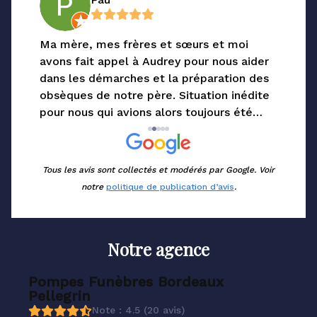
Ma mère, mes frères et sœurs et moi
Dans 
avons fait appel à Audrey pour nous aider
appo
dans les démarches et la préparation des
mon 
obsèques de notre père. Situation inédite
logis
pour nous qui avions alors toujours été
appo
très épargnés par les deuils.
poin
L’accompagnement, les mots, l’attention
l’éco
et la disponibilité d’Audrey ont été d’un
l’eff
Tous les avis sont collectés et modérés par Google. Voir
très précieux réconfort. Nous avons pu
plac
notre
politique de publication d’avis
.
célébrer notre père tout à fait comme
Blan
nous le souhaitions, en nous concentrant
sur ce qui comptait pour nous. Grâce à
Notre agence
Audrey et toute l’équipe, que nous
remercions chaleureusement.
Pompes Funèbres Bordeaux
Pellegrin
Note : 4.5 (20 avis)