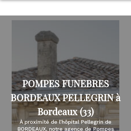
Aller
POMPES FUNÈBRES BORDEAUX PELLEGRIN
au
contenu
NOS SERVICES
NOTRE AGENCE
ORGANISER DES OBSÈQUES
PRÉVOIR SES OBSÈQUES
MONUMENTS FUNÉRAIRES
POMPES FUNEBRES
BORDEAUX PELLEGRIN à
Bordeaux (33)
À proximité de l’hôpital Pellegrin de
BORDEAUX, notre agence de Pompes