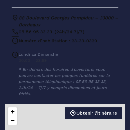
88 Boulevard Georges Pompidou – 33000 –
Bordeaux
05 56 95 33 33
(24h/24 7j/7)
Numéro d’habilitation : 23-33-0329
Lundi au Dimanche
00:00 – 23:59
* En dehors des horaires d’ouverture, vous
pouvez contacter les pompes funèbres sur la
permanence téléphonique : 05 56 95 33 33,
24h/24 – 7j/7 y compris dimanches et jours
fériés.
+
Obtenir l’itinéraire
−